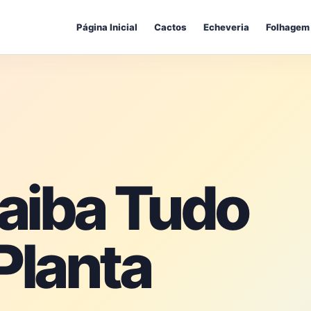
Página Inicial
Cactos
Echeveria
Folhagem
aiba Tudo
Planta