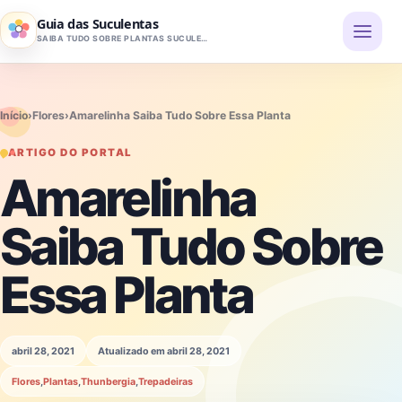
Pular para o conteúdo
Guia das Suculentas
SAIBA TUDO SOBRE PLANTAS SUCULENTAS
Início
›
Flores
›
Amarelinha Saiba Tudo Sobre Essa Planta
ARTIGO DO PORTAL
Amarelinha
Saiba Tudo Sobre
Essa Planta
abril 28, 2021
Atualizado em abril 28, 2021
Flores
,
Plantas
,
Thunbergia
,
Trepadeiras