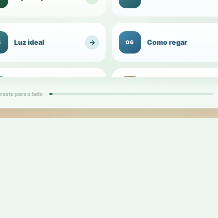
Luz ideal
→
Como regar
5
06
Umidade do
Substrato para
→
7
08
ambiente
1
vasos
raste para o lado
ds
card
Vaso ideal
→
Raízes
9
10
2
d
cards
Replantio e
Adubação
→
1
12
1
transplante
d
card