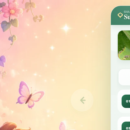
GUI
Su
0
0