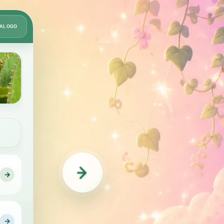
Card
TÁLOGO
2
de
49
→
IDENTIFICAÇÃO
→