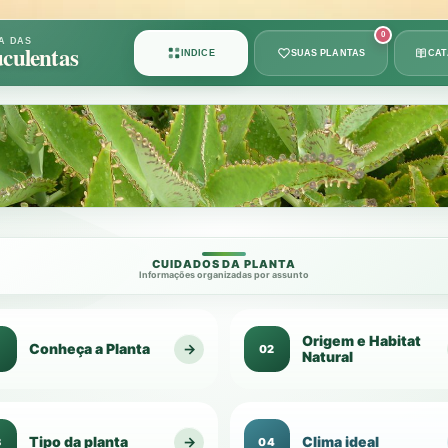
Card
0
A DAS
culentas
ÍNDICE
SUAS PLANTAS
CA
1
de
49
CUIDADOS DA PLANTA
Informações organizadas por assunto
Origem e Habitat
Conheça a Planta
→
1
02
Natural
Tipo da planta
→
Clima ideal
3
04