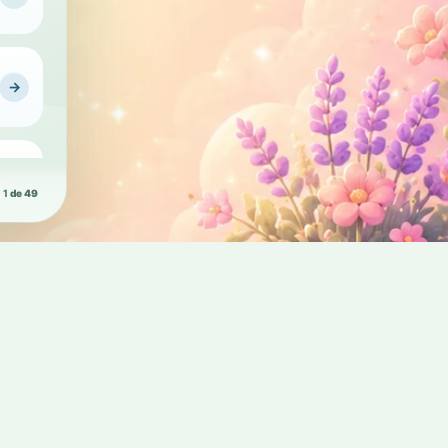
Conheça a Pl
→
→
1
de 49
→
→