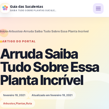
Pular para o conteúdo
Guia das Suculentas
SAIBA TUDO SOBRE PLANTAS SUCULENTAS
Início
›
Arbustos
›
Arruda Saiba Tudo Sobre Essa Planta Incrível
ARTIGO DO PORTAL
Arruda Saiba
Tudo Sobre Essa
Planta Incrível
fevereiro 19, 2021
Atualizado em fevereiro 19, 2021
Arbustos
,
Plantas
,
Ruta