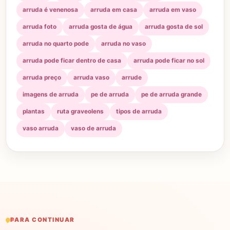
arruda é venenosa
arruda em casa
arruda em vaso
arruda foto
arruda gosta de água
arruda gosta de sol
arruda no quarto pode
arruda no vaso
arruda pode ficar dentro de casa
arruda pode ficar no sol
arruda preço
arruda vaso
arrude
imagens de arruda
pe de arruda
pe de arruda grande
plantas
ruta graveolens
tipos de arruda
vaso arruda
vaso de arruda
PARA CONTINUAR