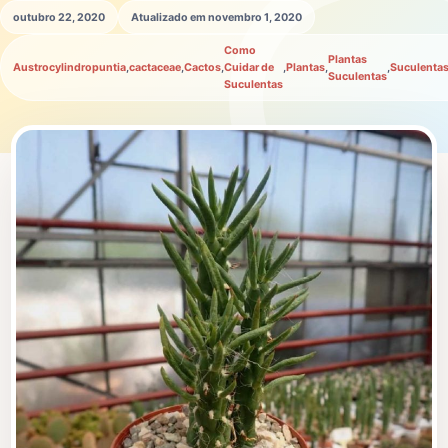
outubro 22, 2020
Atualizado em novembro 1, 2020
Como
Plantas
Austrocylindropuntia
,
cactaceae
,
Cactos
,
Cuidar de
,
Plantas
,
,
Suculenta
Suculentas
Suculentas