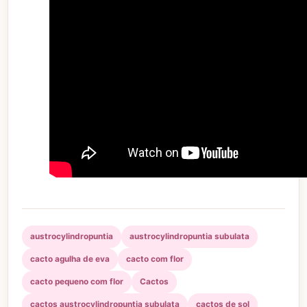
austrocylindropuntia
austrocylindropuntia subulata
cacto agulha de eva
cacto com flor
cacto pequeno com flor
Cactos
cactos austrocylindropuntia subulata
cactos de sol