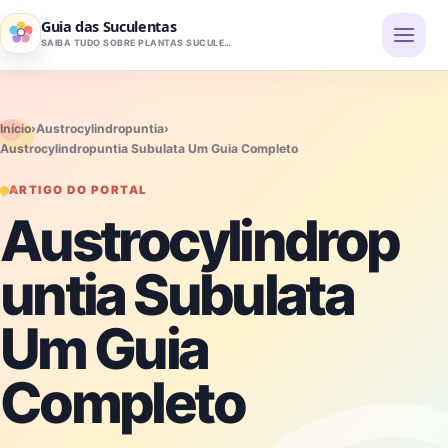
Pular para o conteúdo
Guia das Suculentas
SAIBA TUDO SOBRE PLANTAS SUCULENTAS
Início
›
Austrocylindropuntia
›
Austrocylindropuntia Subulata Um Guia Completo
ARTIGO DO PORTAL
Austrocylindrop
untia Subulata
Um Guia
Completo