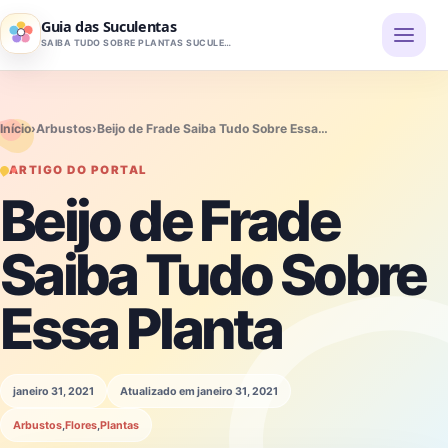
Pular para o conteúdo
Guia das Suculentas
SAIBA TUDO SOBRE PLANTAS SUCULENTAS
Início
›
Arbustos
›
Beijo de Frade Saiba Tudo Sobre Essa…
ARTIGO DO PORTAL
Beijo de Frade
Saiba Tudo Sobre
Essa Planta
janeiro 31, 2021
Atualizado em janeiro 31, 2021
Arbustos
,
Flores
,
Plantas