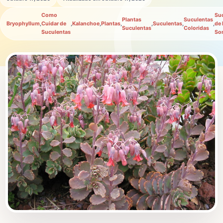
Como
Su
Plantas
Suculentas
Bryophyllum
,
Cuidar de
,
Kalanchoe
,
Plantas
,
,
Suculentas
,
,
de
Suculentas
Coloridas
Suculentas
So