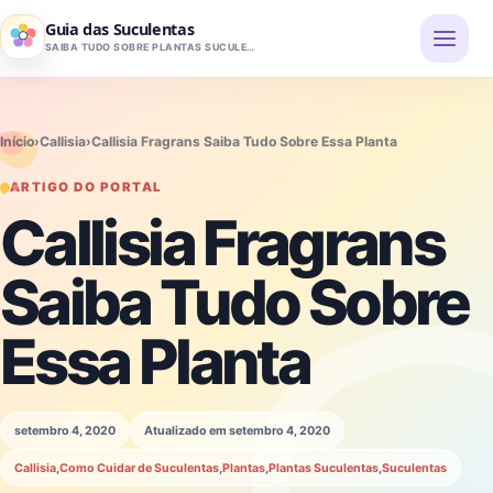
Pular para o conteúdo
Guia das Suculentas
SAIBA TUDO SOBRE PLANTAS SUCULENTAS
Início
›
Callisia
›
Callisia Fragrans Saiba Tudo Sobre Essa Planta
ARTIGO DO PORTAL
Callisia Fragrans
Saiba Tudo Sobre
Essa Planta
setembro 4, 2020
Atualizado em setembro 4, 2020
Callisia
,
Como Cuidar de Suculentas
,
Plantas
,
Plantas Suculentas
,
Suculentas