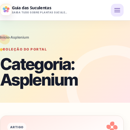
Pular para o conteúdo
Guia das Suculentas
SAIBA TUDO SOBRE PLANTAS SUCULENTAS
Início
›
Asplenium
COLEÇÃO DO PORTAL
Categoria:
Asplenium
ARTIGO