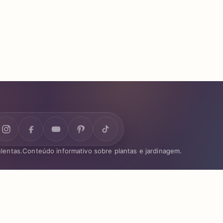
lentas.
Conteúdo informativo sobre plantas e jardinagem.