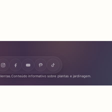
lentas.
Conteúdo informativo sobre plantas e jardinagem.