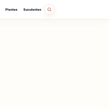
Plantas
Suculentas