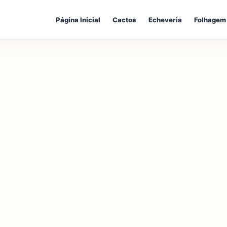
Página Inicial
Cactos
Echeveria
Folhagem