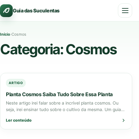
Pular
Guia das Suculentas
para
o
conteúdo
Início
›
Cosmos
Categoria:
Cosmos
ARTIGO
Planta Cosmos Saiba Tudo Sobre Essa Planta
Neste artigo irei falar sobre a incrível planta cosmos. Ou
seja, irei ensinar tudo sobre o cultivo da mesma. Um guia
completo…
Ler conteúdo