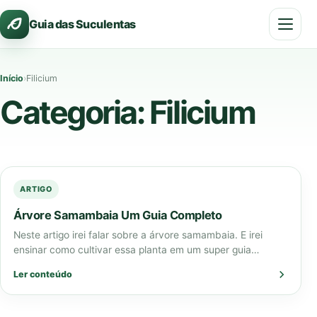
Pular
Guia das Suculentas
para
o
conteúdo
Início
›
Filicium
Categoria:
Filicium
ARTIGO
Árvore Samambaia Um Guia Completo
Neste artigo irei falar sobre a árvore samambaia. E irei
ensinar como cultivar essa planta em um super guia
completo! O nome…
Ler conteúdo