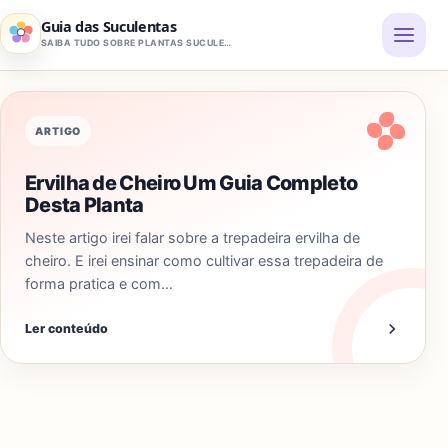
Pular para o conteúdo
Guia das Suculentas
SAIBA TUDO SOBRE PLANTAS SUCULENTAS
ARTIGO
Ervilha de Cheiro Um Guia Completo
Desta Planta
Neste artigo irei falar sobre a trepadeira ervilha de
cheiro. E irei ensinar como cultivar essa trepadeira de
forma pratica e com…
Ler conteúdo