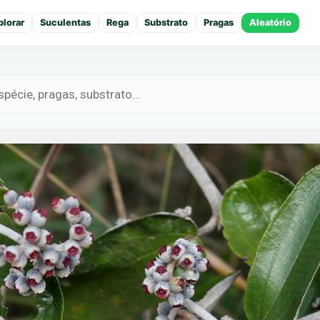
plorar
Suculentas
Rega
Substrato
Pragas
Aleatório