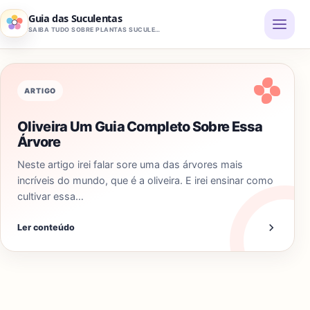
Pular para o conteúdo
Guia das Suculentas
SAIBA TUDO SOBRE PLANTAS SUCULENTAS
ARTIGO
Oliveira Um Guia Completo Sobre Essa
Árvore
Neste artigo irei falar sore uma das árvores mais
incríveis do mundo, que é a oliveira. E irei ensinar como
cultivar essa…
Ler conteúdo