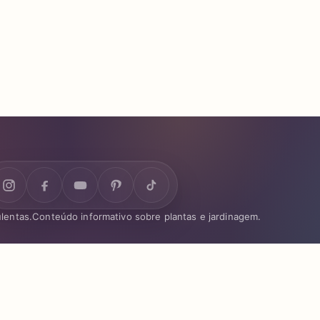
lentas.
Conteúdo informativo sobre plantas e jardinagem.