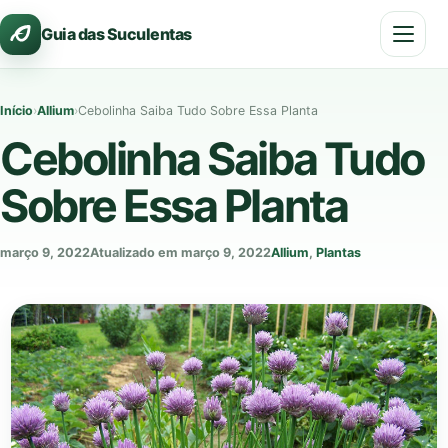
Pular
Guia das Suculentas
para
o
conteúdo
Início
›
Allium
›
Cebolinha Saiba Tudo Sobre Essa Planta
Cebolinha Saiba Tudo
Sobre Essa Planta
março 9, 2022
Atualizado em março 9, 2022
Allium
,
Plantas