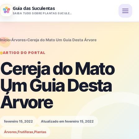
Pular para o conteúdo
Guia das Suculentas
SAIBA TUDO SOBRE PLANTAS SUCULENTAS
Início
›
Árvores
›
Cereja do Mato Um Guia Desta Árvore
ARTIGO DO PORTAL
Cereja do Mato
Um Guia Desta
Árvore
fevereiro 15, 2022
Atualizado em fevereiro 15, 2022
Árvores
,
Frutíferas
,
Plantas