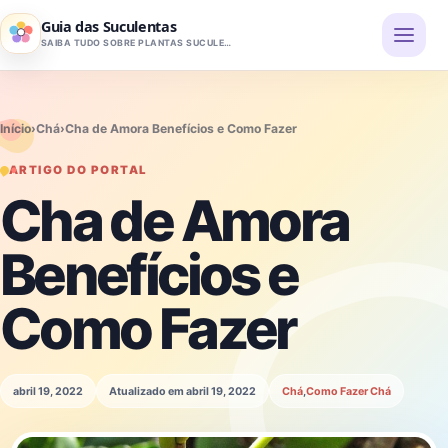
Pular para o conteúdo
Guia das Suculentas
SAIBA TUDO SOBRE PLANTAS SUCULENTAS
Início
›
Chá
›
Cha de Amora Benefícios e Como Fazer
ARTIGO DO PORTAL
Cha de Amora
Benefícios e
Como Fazer
abril 19, 2022
Atualizado em abril 19, 2022
Chá
,
Como Fazer Chá