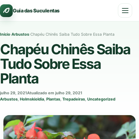
Pular
Guia das Suculentas
para
o
conteúdo
Início
›
Arbustos
›
Chapéu Chinês Saiba Tudo Sobre Essa Planta
Chapéu Chinês Saiba
Tudo Sobre Essa
Planta
julho 29, 2021
Atualizado em julho 29, 2021
Arbustos
,
Holmskioldia
,
Plantas
,
Trepadeiras
,
Uncategorized