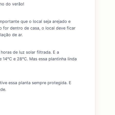
emo do verão!
mportante que o local seja arejado e
o for dentro de casa, o local deve ficar
lação de ar.
oras de luz solar filtrada. E a
re 14°C e 28°C. Mas essa plantinha linda
tive essa planta sempre protegida. E
ade.