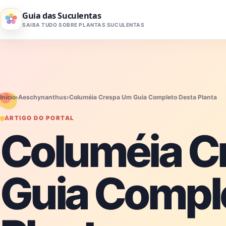
Pular para o conteúdo
Guia das Suculentas
SAIBA TUDO SOBRE PLANTAS SUCULENTAS
Início
›
Aeschynanthus
›
Columéia Crespa Um Guia Completo Desta Planta
ARTIGO DO PORTAL
Columéia C
Guia Compl