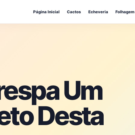
Página Inicial
Cactos
Echeveria
Folhagem
respa Um
eto Desta