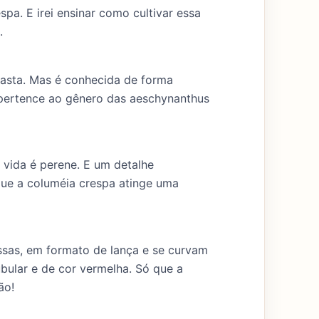
pa. E irei ensinar como cultivar essa
.
rasta. Mas é conhecida de forma
 pertence ao gênero das aeschynanthus
e vida é perene. E um detalhe
 que a columéia crespa atinge uma
ossas, em formato de lança e se curvam
tubular e de cor vermelha. Só que a
ão!