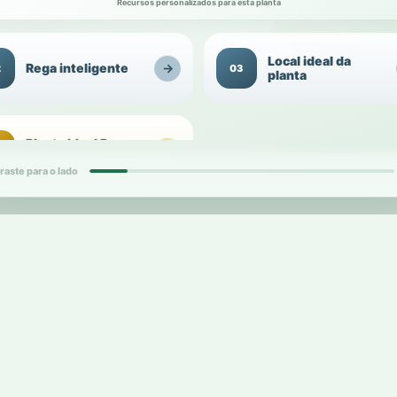
Recursos personalizados para esta planta
Local ideal da
Rega inteligente
→
2
03
planta
Planta Ideal Para
→
4
Presentear
raste para o lado
d
1
d
card