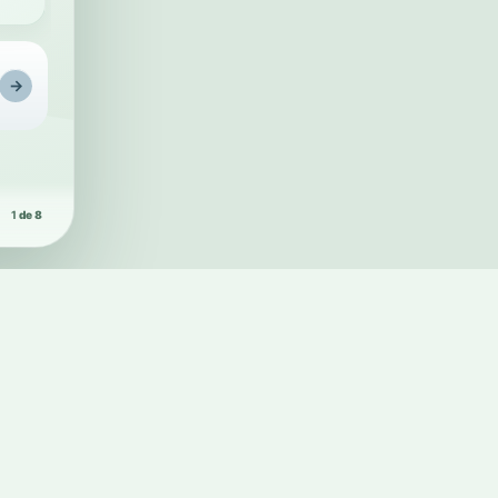
Rega intelig
→
1
de 8