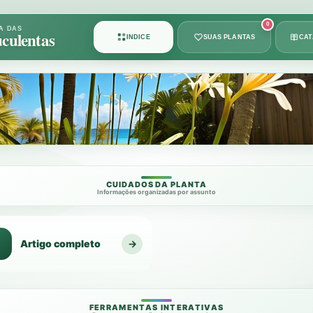
Card
0
A DAS
culentas
ÍNDICE
SUAS PLANTAS
CA
1
de
8
CUIDADOS DA PLANTA
Informações organizadas por assunto
Artigo completo
→
1
FERRAMENTAS INTERATIVAS