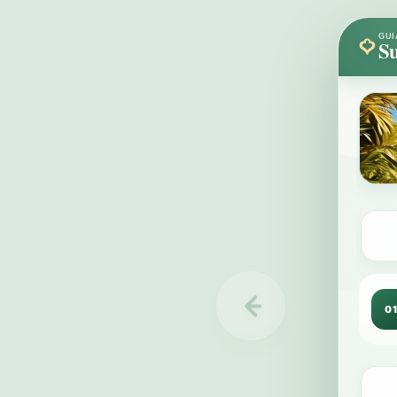
GUI
Su
0