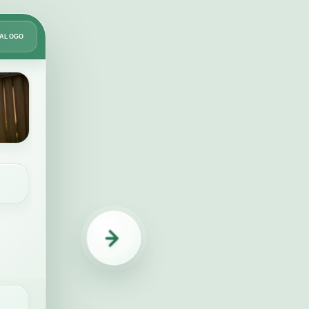
Card
TÁLOGO
2
de
8
Rega inteligente