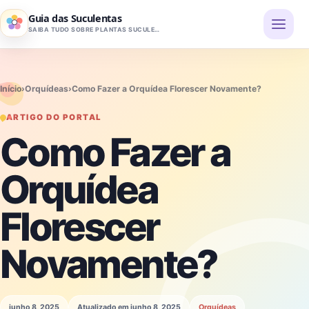
Pular para o conteúdo
Guia das Suculentas
SAIBA TUDO SOBRE PLANTAS SUCULENTAS
Início
›
Orquídeas
›
Como Fazer a Orquídea Florescer Novamente?
ARTIGO DO PORTAL
Como Fazer a
Orquídea
Florescer
Novamente?
junho 8, 2025
Atualizado em junho 8, 2025
Orquídeas