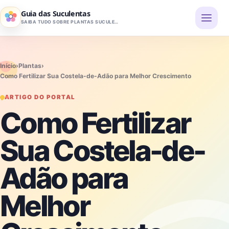
Pular para o conteúdo
Guia das Suculentas
SAIBA TUDO SOBRE PLANTAS SUCULENTAS
Início
›
Plantas
›
Como Fertilizar Sua Costela-de-Adão para Melhor Crescimento
ARTIGO DO PORTAL
Como Fertilizar
Sua Costela-de-
Adão para
Melhor