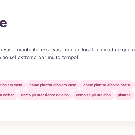
te
m vaso, mantenha esse vaso em um local iluminado e que re
 ao sol extremo por muito tempo!
alho em casa
como plantar alho em vaso
como plantar alho na horta
a colher
como plantar dente de alho
como se planta alho
plantas