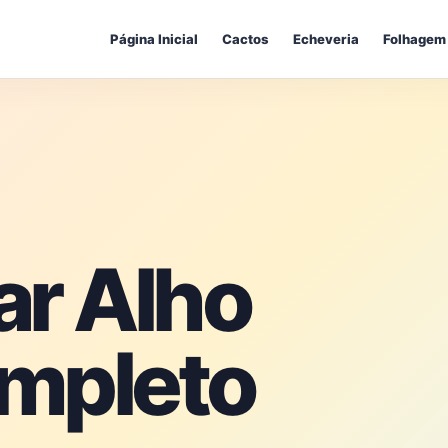
Página Inicial
Cactos
Echeveria
Folhagem
ar Alho
mpleto