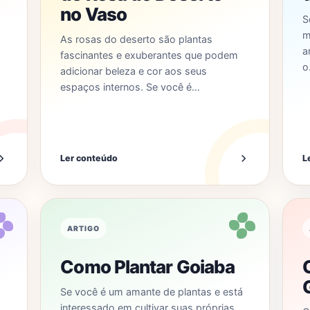
no Vaso
S
m
As rosas do deserto são plantas
a
fascinantes e exuberantes que podem
o
adicionar beleza e cor aos seus
espaços internos. Se você é…
Ler conteúdo
L
ARTIGO
Como Plantar Goiaba
Se você é um amante de plantas e está
interessado em cultivar suas próprias