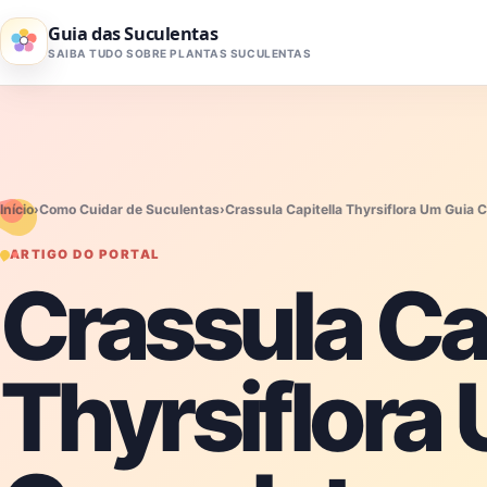
Pular para o conteúdo
Guia das Suculentas
SAIBA TUDO SOBRE PLANTAS SUCULENTAS
Início
›
Como Cuidar de Suculentas
›
Crassula Capitella Thyrsiflora Um Guia 
ARTIGO DO PORTAL
Crassula Ca
Thyrsiflora