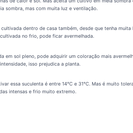
enas de calor e sol. Mas aceita um cultivo em meia sombra
ia sombra, mas com muita luz e ventilação.
 cultivada dentro de casa também, desde que tenha muita
cultivada no frio, pode ficar avermelhada.
 em sol pleno, pode adquirir um coloração mais avermelh
intensidade, isso prejudica a planta.
ivar essa suculenta é entre 14°C e 31°C. Mas é muito tolera
as intensas e frio muito extremo.