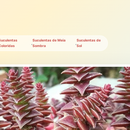
Suculentas
Suculentas de Meia
Suculentas de
,
,
Coloridas
Sombra
Sol