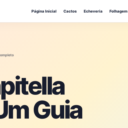
Página Inicial
Cactos
Echeveria
Folhagem
Completo
pitella
 Um Guia