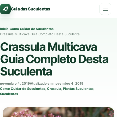
Pular
Guia das Suculentas
para
o
conteúdo
Início
›
Como Cuidar de Suculentas
›
Crassula Multicava Guia Completo Desta Suculenta
Crassula Multicava
Guia Completo Desta
Suculenta
novembro 4, 2019
Atualizado em novembro 4, 2019
Como Cuidar de Suculentas
,
Crassula
,
Plantas Suculentas
,
Suculentas