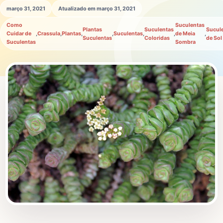
março 31, 2021
Atualizado em março 31, 2021
Como
Suculentas
Plantas
Suculentas
Sucul
Cuidar de
,
Crassula
,
Plantas
,
,
Suculentas
,
,
de Meia
,
Suculentas
Coloridas
de Sol
Suculentas
Sombra