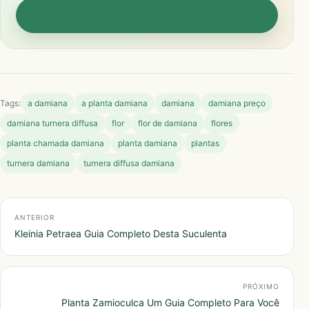
Ver recomendações
Tags:
a damiana
a planta damiana
damiana
damiana preço
damiana turnera diffusa
flor
flor de damiana
flores
planta chamada damiana
planta damiana
plantas
turnera damiana
turnera diffusa damiana
Navegação de Post
ANTERIOR
Kleinia Petraea Guia Completo Desta Suculenta
PRÓXIMO
Planta Zamioculca Um Guia Completo Para Você