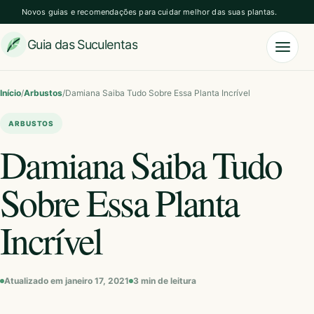
Novos guias e recomendações para cuidar melhor das suas plantas.
Guia das Suculentas
Abrir
Início
/
Arbustos
/
Damiana Saiba Tudo Sobre Essa Planta Incrível
ARBUSTOS
Damiana Saiba Tudo
Sobre Essa Planta
Incrível
Atualizado em janeiro 17, 2021
3 min de leitura