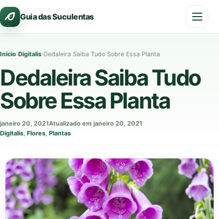
Pular
Guia das Suculentas
para
o
conteúdo
Início
›
Digitalis
›
Dedaleira Saiba Tudo Sobre Essa Planta
Dedaleira Saiba Tudo
Sobre Essa Planta
janeiro 20, 2021
Atualizado em janeiro 20, 2021
Digitalis
,
Flores
,
Plantas