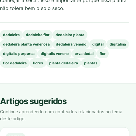
começar a secar. Isso é importante porque essa planta
não tolera bem o solo seco.
dedaleira
dedaleira flor
dedaleira planta
dedaleira planta venenosa
dedaleira veneno
digital
digitalina
digitalis purpurea
digitalis veneno
erva dedal
flor
flor dedaleira
flores
planta dedaleira
plantas
Artigos sugeridos
Continue aprendendo com conteúdos relacionados ao tema
deste artigo.