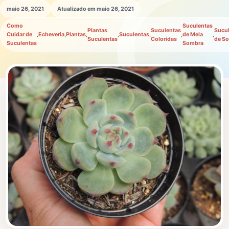
maio 26, 2021
Atualizado em maio 26, 2021
Como
Suculentas
Plantas
Suculentas
Sucu
Cuidar de
,
Echeveria
,
Plantas
,
,
Suculentas
,
,
de Meia
,
Suculentas
Coloridas
de So
Suculentas
Sombra