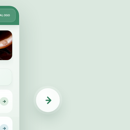
Card
TÁLOGO
2
de
49
→
IDENTIFICAÇÃO
→