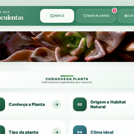
Card
0
A DAS
culentas
ÍNDICE
SUAS PLANTAS
CA
1
de
49
CUIDADOS DA PLANTA
Informações organizadas por assunto
Origem e Habitat
Conheça a Planta
→
1
02
Natural
Tipo da planta
→
Clima ideal
3
04