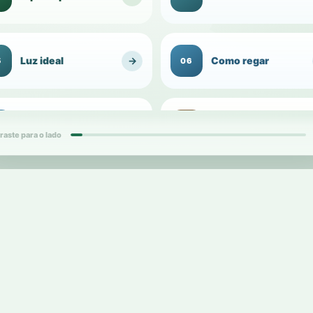
Luz ideal
→
Como regar
5
06
Umidade do
Substrato para
→
7
08
ambiente
1
vasos
raste para o lado
ds
card
Vaso ideal
→
Raízes
9
10
2
d
cards
Replantio e
Adubação
→
1
12
1
transplante
d
card