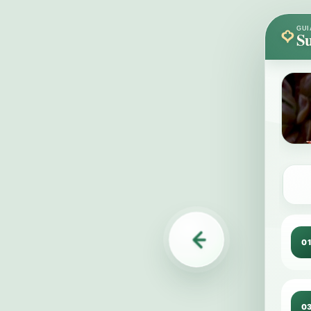
GUI
Su
0
0