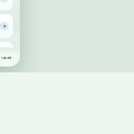
Conheça a Pl
→
→
1
de 49
→
→