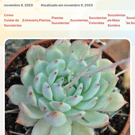
novembro 9, 2020
Atualizado em novembro 9, 2020
Como
Suculentas
Plantas
Suculentas
Sucu
Cuidar de
,
Echeveria
,
Plantas
,
,
Suculentas
,
,
de Meia
,
Suculentas
Coloridas
de So
Suculentas
Sombra