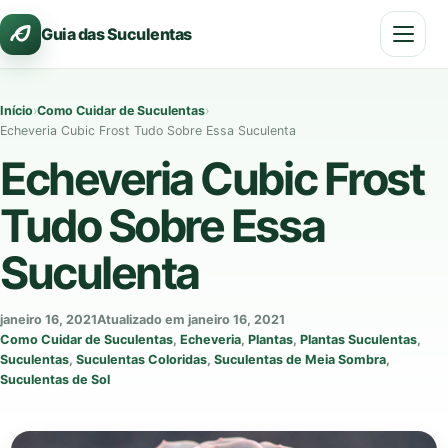
Pular
Guia das Suculentas
para
o
conteúdo
Início
›
Como Cuidar de Suculentas
›
Echeveria Cubic Frost Tudo Sobre Essa Suculenta
Echeveria Cubic Frost
Tudo Sobre Essa
Suculenta
janeiro 16, 2021
Atualizado em janeiro 16, 2021
Como Cuidar de Suculentas
,
Echeveria
,
Plantas
,
Plantas Suculentas
,
Suculentas
,
Suculentas Coloridas
,
Suculentas de Meia Sombra
,
Suculentas de Sol