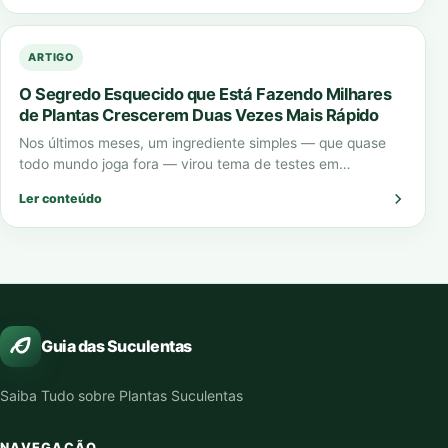
ARTIGO
O Segredo Esquecido que Está Fazendo Milhares
de Plantas Crescerem Duas Vezes Mais Rápido
Nos últimos meses, um ingrediente simples — que quase
todo mundo joga fora — virou tema de testes em
laboratórios, vídeos virais…
Ler conteúdo
Guia das Suculentas
Saiba Tudo sobre Plantas Suculentas
NAVEGAÇÃO