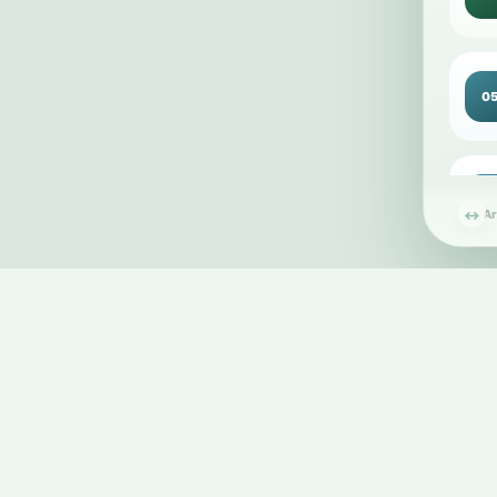
0
0
2
Ar
↔
car
0
1
car
1
1
car