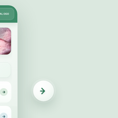
Card
TÁLOGO
2
de
49
→
IDENTIFICAÇÃO
→