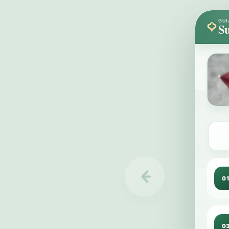
GUI
Su
0
0