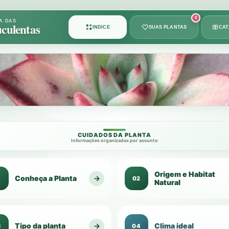
Card
0
A DAS
culentas
ÍNDICE
SUAS PLANTAS
CA
1
de
49
CUIDADOS DA PLANTA
Informações organizadas por assunto
Origem e Habitat
Conheça a Planta
→
1
02
Natural
Tipo da planta
→
Clima ideal
3
04