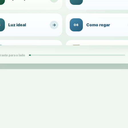
Luz ideal
→
Como regar
5
06
Umidade do
Substrato para
→
7
08
ambiente
1
vasos
raste para o lado
ds
card
Vaso ideal
→
Raízes
9
10
2
d
cards
Replantio e
Adubação
→
1
12
1
transplante
d
card