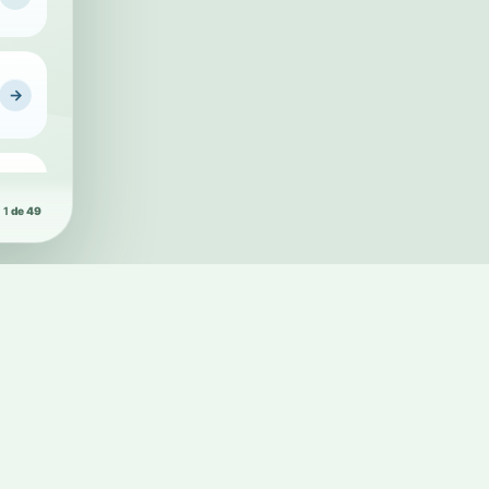
Conheça a Pl
→
→
1
de 49
→
→