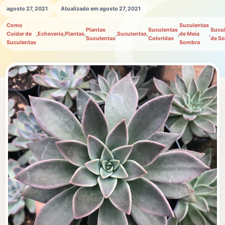
agosto 27, 2021
Atualizado em agosto 27, 2021
Como
Suculentas
Plantas
Suculentas
Sucu
Cuidar de
,
Echeveria
,
Plantas
,
,
Suculentas
,
,
de Meia
,
Suculentas
Coloridas
de So
Suculentas
Sombra