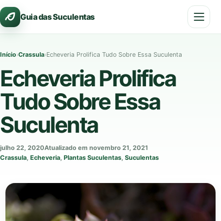
Pular
Guia das Suculentas
para
o
conteúdo
Início
›
Crassula
›
Echeveria Prolifica Tudo Sobre Essa Suculenta
Echeveria Prolifica
Tudo Sobre Essa
Suculenta
julho 22, 2020
Atualizado em novembro 21, 2021
Crassula
,
Echeveria
,
Plantas Suculentas
,
Suculentas