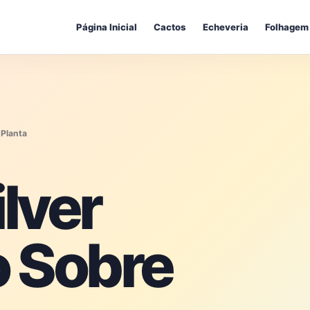
Página Inicial
Cactos
Echeveria
Folhagem
 Planta
lver
 Sobre