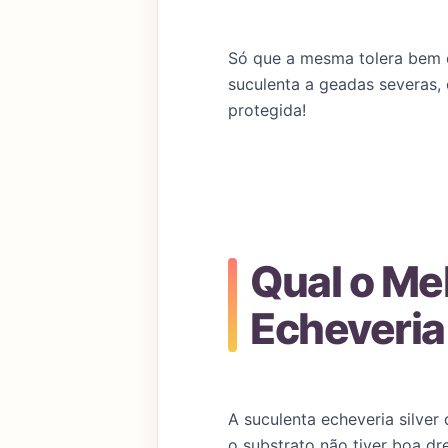
Só que a mesma tolera bem o
suculenta a geadas severas, 
protegida!
Qual o Me
Echeveria
A suculenta echeveria silve
o substrato não tiver boa d