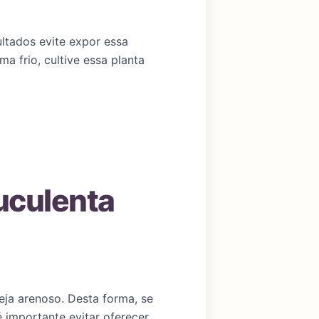
ltados evite expor essa
a frio, cultive essa planta
uculenta
eja arenoso. Desta forma, se
 importante evitar oferecer