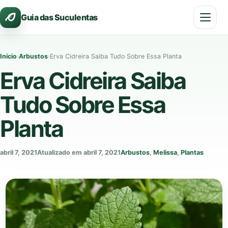
Pular
Guia das Suculentas
para
o
conteúdo
Início
›
Arbustos
›
Erva Cidreira Saiba Tudo Sobre Essa Planta
Erva Cidreira Saiba
Tudo Sobre Essa
Planta
abril 7, 2021
Atualizado em abril 7, 2021
Arbustos
,
Melissa
,
Plantas