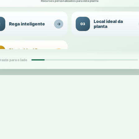
Recursos personalizados para esta planta
Local ideal da
Rega inteligente
→
2
03
planta
Planta Ideal Para
→
4
Presentear
raste para o lado
d
1
d
card