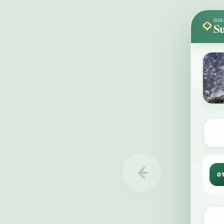
GUI
Su
0