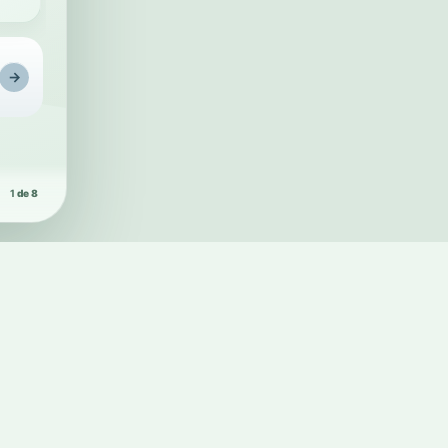
Rega intelig
→
1
de 8