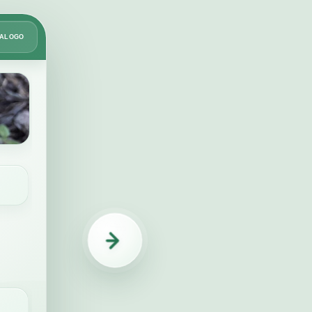
Card
TÁLOGO
2
de
8
Rega inteligente