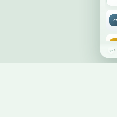
0
0
1
Ar
↔
car
1
car