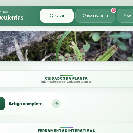
Card
0
A DAS
culentas
ÍNDICE
SUAS PLANTAS
CA
1
de
8
CUIDADOS DA PLANTA
Informações organizadas por assunto
Artigo completo
→
1
FERRAMENTAS INTERATIVAS