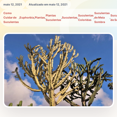
maio 12, 2021
Atualizado em maio 12, 2021
Como
Suculentas
Plantas
Suculentas
Sucu
Cuidar de
,
Euphorbia
,
Plantas
,
,
Suculentas
,
,
de Meia
,
Suculentas
Coloridas
de S
Suculentas
Sombra