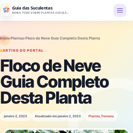
Pular para o conteúdo
Guia das Suculentas
SAIBA TUDO SOBRE PLANTAS SUCULENTAS
Início
›
Plantas
›
Floco de Neve Guia Completo Desta Planta
ARTIGO DO PORTAL
Floco de Neve
Guia Completo
Desta Planta
janeiro 2, 2023
Atualizado em janeiro 2, 2023
Plantas
,
Trevesia