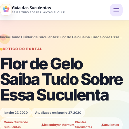
Pular para o conteúdo
Guia das Suculentas
SAIBA TUDO SOBRE PLANTAS SUCULENTAS
Início
›
Como Cuidar de Suculentas
›
Flor de Gelo Saiba Tudo Sobre Essa…
ARTIGO DO PORTAL
Flor de Gelo
Saiba Tudo Sobre
Essa Suculenta
janeiro 27, 2020
Atualizado em janeiro 27, 2020
Como Cuidar de
Plantas
,
Mesembryanthemum
,
,
Suculentas
Suculentas
Suculentas