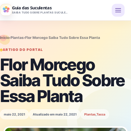
Pular para o conteúdo
Guia das Suculentas
SAIBA TUDO SOBRE PLANTAS SUCULENTAS
Início
›
Plantas
›
Flor Morcego Saiba Tudo Sobre Essa Planta
ARTIGO DO PORTAL
Flor Morcego
Saiba Tudo Sobre
Essa Planta
maio 22, 2021
Atualizado em maio 22, 2021
Plantas
,
Tacca