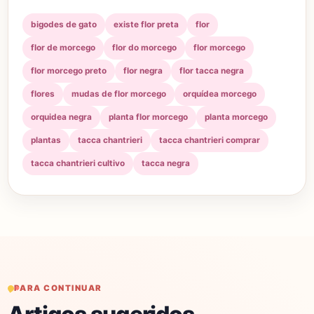
bigodes de gato
existe flor preta
flor
flor de morcego
flor do morcego
flor morcego
flor morcego preto
flor negra
flor tacca negra
flores
mudas de flor morcego
orquídea morcego
orquidea negra
planta flor morcego
planta morcego
plantas
tacca chantrieri
tacca chantrieri comprar
tacca chantrieri cultivo
tacca negra
PARA CONTINUAR