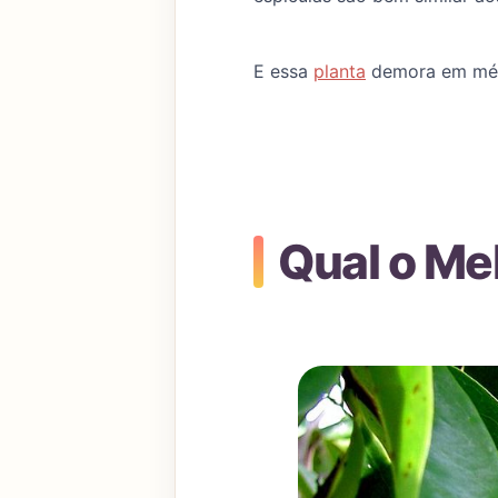
E essa
planta
demora em médi
Qual o Me