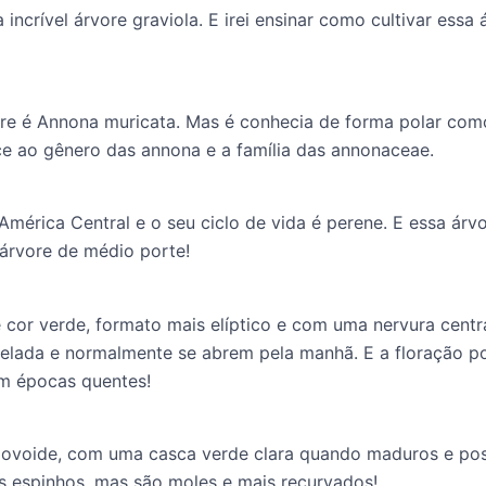
 a incrível árvore graviola. E irei ensinar como cultivar ess
re é Annona muricata. Mas é conhecia de forma polar como 
e ao gênero das annona e a família das annonaceae.
América Central e o seu ciclo de vida é perene. E essa árv
 árvore de médio porte!
 cor verde, formato mais elíptico e com uma nervura centra
arelada e normalmente se abrem pela manhã. E a floração p
em épocas quentes!
ovoide, com uma casca verde clara quando maduros e poss
os espinhos, mas são moles e mais recurvados!