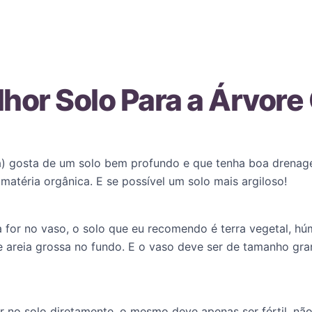
hor Solo Para a Árvore
ira) gosta de um solo bem profundo e que tenha boa drenag
matéria orgânica. E se possível um solo mais argiloso!
a for no vaso, o solo que eu recomendo é terra vegetal, h
 areia grossa no fundo. E o vaso deve ser de tamanho gra
for no solo diretamente, o mesmo deve apenas ser fértil, 