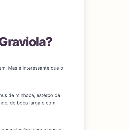
 Graviola?
em. Mas é interessante que o
úmus de minhoca, esterco de
nde, de boca larga e com
não acumular água em excesso