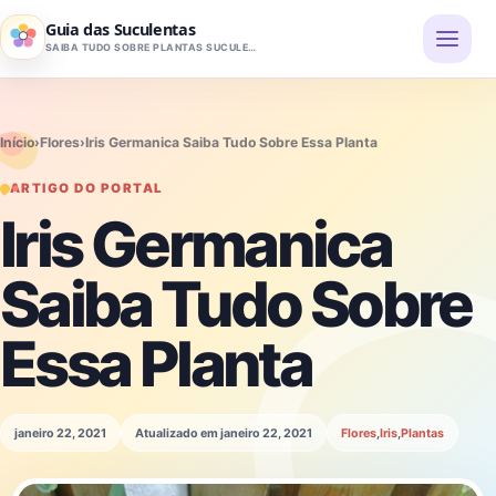
Pular para o conteúdo
Guia das Suculentas
SAIBA TUDO SOBRE PLANTAS SUCULENTAS
Início
›
Flores
›
Iris Germanica Saiba Tudo Sobre Essa Planta
ARTIGO DO PORTAL
Iris Germanica
Saiba Tudo Sobre
Essa Planta
janeiro 22, 2021
Atualizado em janeiro 22, 2021
Flores
,
Iris
,
Plantas