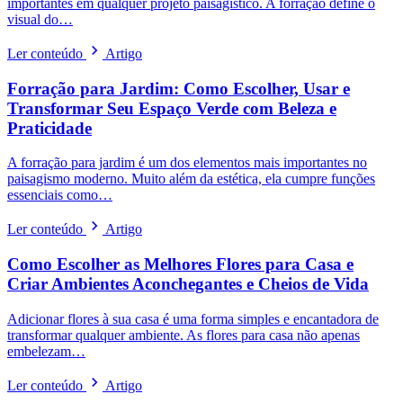
importantes em qualquer projeto paisagístico. A forração define o
visual do…
Ler conteúdo
Artigo
Forração para Jardim: Como Escolher, Usar e
Transformar Seu Espaço Verde com Beleza e
Praticidade
A forração para jardim é um dos elementos mais importantes no
paisagismo moderno. Muito além da estética, ela cumpre funções
essenciais como…
Ler conteúdo
Artigo
Como Escolher as Melhores Flores para Casa e
Criar Ambientes Aconchegantes e Cheios de Vida
Adicionar flores à sua casa é uma forma simples e encantadora de
transformar qualquer ambiente. As flores para casa não apenas
embelezam…
Ler conteúdo
Artigo