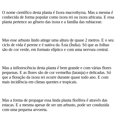
O nome científico desta planta é Ixora macrothyrsa. Mas a mesma é
conhecida de forma popular como ixora rei ou ixora africana. E essa
planta pertence ao gênero das ixora e a família das rubiaceae.
Mas esse arbusto lindo atinge uma altura de quase 2 metros. E o seu
ciclo de vida é perene e é nativa da Ásia (Índia). Só que as folhas
são de cor verde, em formato elíptico e com uma nervura central.
Mas a inflorescência desta planta é bem grande e com várias flores
pequenas. E as flores são de cor vermelha (laranja) e delicadas. Só
que a floração da ixora rei ocorre durante quase todo ano. E com
mais incidência em climas quentes e tropicais.
Mas a forma de propagar essa linda planta florífera é através das
estacas. E a mesma apesar de ser um arbusto, pode ser conduzida
com uma pequena arvoreta.