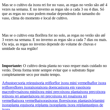
Mas se o cultivo da ixora rei for no vaso, as regas no verão são até 4
vezes na semana. E no inverno as regas são a cada 3 ou 4 dias. Só
que as regas no vaso podem mudar dependendo do tamanho do
vaso, clima do momento e local de cultivo.
Mas se o cultivo esta florífera for no solo, as regas no verão são até
3 vezes na semana. E no inverno as regas são a cada 7 dias ou mais.
Ou seja, as regas no inverno depende do volume de chuvas e
umidade da sua região!
Importante:
O cultivo desta planta no vaso requer mais cuidado no
verão. Desta forma tente sempre evitar que o substrato fique
completamente seco por muito tempo.
Arbusto
ecsoria rei
equisoria rei
flor
flor ixora mini vermelha
flor ixora
rei
flores
flores ixora
ixora
ixora doenças
ixora em vaso
ixora
macrothyrsa
ixora mini
ixora mini preço
ixora planta
ixora preço
ixora
rei
ixora rei amarela
ixora rei preço
ixora rei rosa
ixora rei
vermelha
ixora vermelha
ixoras
ixoras flores
ixoras plantas
ixória
mini
ixora
planta equisoria rei
planta ixora
planta ixora rei
plantas
tipos de
ixora