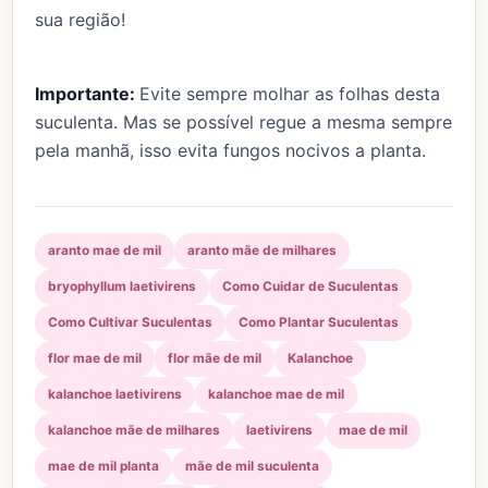
sua região!
Importante:
Evite sempre molhar as folhas desta
suculenta. Mas se possível regue a mesma sempre
pela manhã, isso evita fungos nocivos a planta.
aranto mae de mil
aranto mãe de milhares
bryophyllum laetivirens
Como Cuidar de Suculentas
Como Cultivar Suculentas
Como Plantar Suculentas
flor mae de mil
flor mãe de mil
Kalanchoe
kalanchoe laetivirens
kalanchoe mae de mil
kalanchoe mãe de milhares
laetivirens
mae de mil
mae de mil planta
mãe de mil suculenta