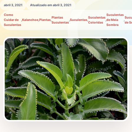
abril 3, 2021
Atualizado em abril 3, 2021
Como
Suculentas
Plantas
Suculentas
Sucu
Cuidar de
,
Kalanchoe
,
Plantas
,
,
Suculentas
,
,
de Meia
,
Suculentas
Coloridas
de S
Suculentas
Sombra