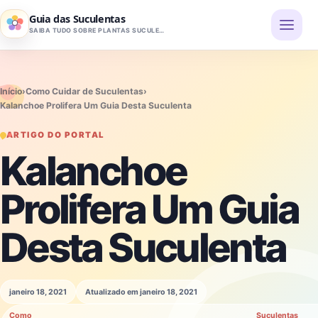
Pular para o conteúdo
Guia das Suculentas
SAIBA TUDO SOBRE PLANTAS SUCULENTAS
Início
›
Como Cuidar de Suculentas
›
Kalanchoe Prolifera Um Guia Desta Suculenta
ARTIGO DO PORTAL
Kalanchoe
Prolifera Um Guia
Desta Suculenta
janeiro 18, 2021
Atualizado em janeiro 18, 2021
Como
Suculentas